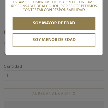
ESTAMOS COMPROMETIDOS CON EL CONSUMO
RESPONSABLE DE ALCOHOL, POR ESO TE PEDIMOS
CONTESTAR CON RESPONSABILIDAD.
SOY MAYOR DE EDAD
Gin Sour
SOY MENOR DE EDAD
Precio
Precio
$ 180.00
habitual
de
Impuesto incluido.
venta
Cantidad
AGREGAR AL CARRITO